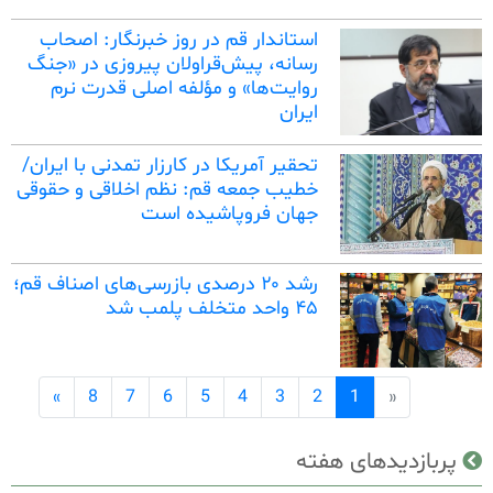
استاندار قم در روز خبرنگار: اصحاب
رسانه، پیش‌قراولان پیروزی در «جنگ
روایت‌ها» و مؤلفه اصلی قدرت نرم
ایران
تحقیر آمریکا در کارزار تمدنی با ایران/
خطیب جمعه قم: نظم اخلاقی و حقوقی
جهان فروپاشیده است
رشد ۲۰ درصدی بازرسی‌های اصناف قم؛
۴۵ واحد متخلف پلمب شد
st Page
First Page
»
8
7
6
5
4
3
2
1
«
پربازدیدهای هفته