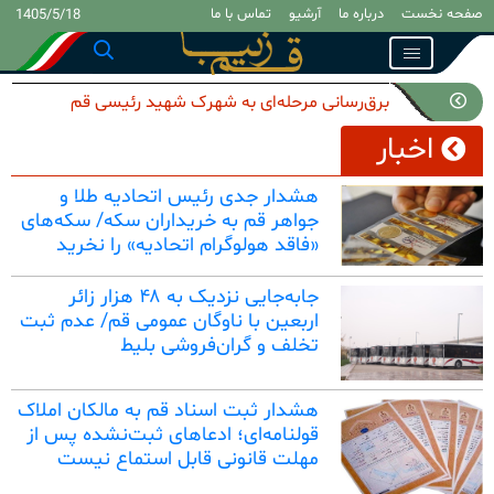
صفحه نخست
درباره ما
آرشیو
تماس با ما
1405/5/18
Toggle navigation
برق‌رسانی مرحله‌ای به شهرک شهید رئیسی قم
اخبار
آغاز شد
هشدار جدی رئیس اتحادیه طلا و
جواهر قم به خریداران سکه/ سکه‌های
«فاقد هولوگرام اتحادیه» را نخرید
جابه‌جایی نزدیک به ۴۸ هزار زائر
اربعین با ناوگان عمومی قم/ عدم ثبت
تخلف و گران‌فروشی بلیط
هشدار ثبت اسناد قم به مالکان املاک
قولنامه‌ای؛ ادعاهای ثبت‌نشده پس از
مهلت قانونی قابل استماع نیست