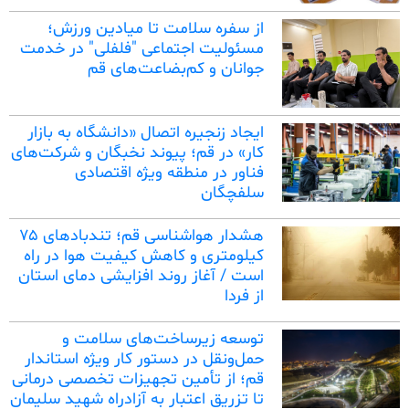
از سفره سلامت تا میادین ورزش؛
مسئولیت اجتماعی "فلفلی" در خدمت
جوانان و کم‌بضاعت‌های قم
ایجاد زنجیره اتصال «دانشگاه به بازار
کار» در قم؛ پیوند نخبگان و شرکت‌های
فناور در منطقه ویژه اقتصادی
سلفچگان
هشدار هواشناسی قم؛ تندبادهای ۷۵
کیلومتری و کاهش کیفیت هوا در راه
است / آغاز روند افزایشی دمای استان
از فردا
توسعه زیرساخت‌های سلامت و
حمل‌ونقل در دستور کار ویژه استاندار
قم؛ از تأمین تجهیزات تخصصی درمانی
تا تزریق اعتبار به آزادراه شهید سلیمان